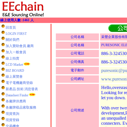
線上使用人數 :1461 人
回首頁
LOGIN FIRST
公司名稱
采聲企業股份有
關於我們
公司名稱
PURESONIC ELEC
加入贊助會員.廠商
加入一般會員
886-3-324530
公司電話
線上拍賣
886-3-324530
公司傳真
LCD Market
puresonic@pu
電子郵件
BIZ BOARD
線上展覽會
www.puresoni
公司網址
電子電機廠商登錄
Hello,oversra
新產品.技術.消息發表
Looking for r
Datasheet Finder
let you down.
各廠牌供應商
各廠牌樣品索取服務
With over twen
公司簡述
development,
現貨查詢
an unequalled 
現貨登錄
connecters. 
交易機會