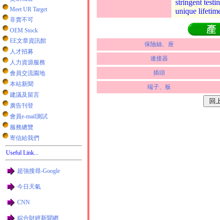
stringent test
Meet UR Target
unique lifetim
非賣不可
OEM Stock
EE文章資訊館
保險絲、座
人才招募
連接器
人力資源服務
插頭
會員交流園地
本站新聞
端子、板
建議及留言
廣告刊登
會員e-mail測試
服務總覽
寄信給我們
Useful Link...
超強搜尋-Google
今日天氣
CNN
綜合財經新聞網