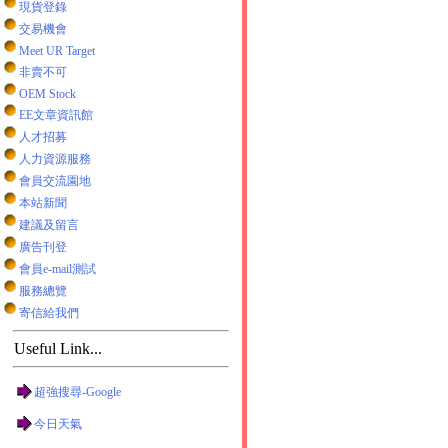
現貨登錄
交易機會
Meet UR Target
非賣不可
OEM Stock
EE文章資訊館
人才招募
人力資源服務
會員交流園地
本站新聞
建議及留言
廣告刊登
會員e-mail測試
服務總覽
寄信給我們
Useful Link...
超強搜尋-Google
今日天氣