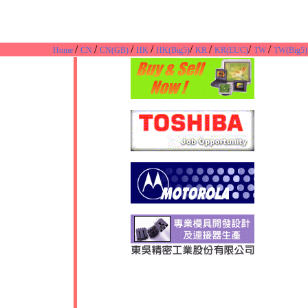
/
/
/
/
/
/
/
/
Home
CN
CN(GB)
HK
HK(Big5)
KR
KR(EUC)
TW
TW(Big5)