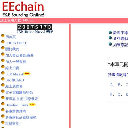
線上使用人數 :1485 人
歡迎半導
回首頁
資料異動
LOGIN FIRST
如果忘記
關於我們
加入贊助會員.廠商
加入一般會員
*本單元開
線上拍賣
LCD Market
請選擇廠牌
BIZ BOARD
.
.
A
B
線上展覽會
電子電機廠商登錄
.
.
P
Q
新產品.技術.消息發表
Datasheet Finder
各廠牌供應商
各廠牌樣品索取服務
現貨查詢