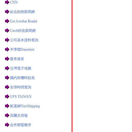
CNN
綜合財經新聞網
Get Acrobat Reader
Ctech科技新聞網
公司基本資料查詢
半導體Datasheet
匯率換算
台灣電子地圖
國內班機時刻表
全球時間查詢
UPS TAIWAN
航運網NiceShipping
高爾夫情報
合作聯盟夥伴