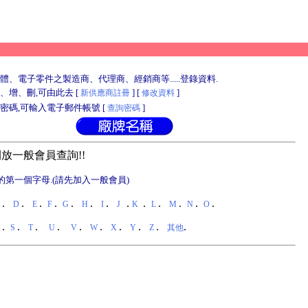
體、電子零件之製造商、代理商、經銷商等.....登錄資料.
、增、刪,可由此去 [
] [
]
新供應商註冊
修改資料
密碼,可輸入電子郵件帳號 [
]
查詢密碼
放一般會員查詢!!
的第一個字母.(請先加入一般會員)
.
.
.
.
.
.
.
.
.
.
.
.
.
C
D
E
F
G
H
I
J
K
L
M
N
O
.
.
.
.
.
.
.
.
.
.
R
S
T
U
V
W
X
Y
Z
其他