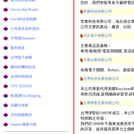
您好，我們有販售各大廠牌電控
Get Acrobat Reader
世東科技有限公司
Ctech科技新聞網
世東科技有限公司，為台資企業
公司主要的產品：廠房、社區
公司基本資料查詢
代玄電子有限公司
半導體Datasheet
主要產品及服務：
匯率換算
車用/船舶用/電器用開關, 直流
台灣電子地圖
可惠企業有限公司
國內班機時刻表
各種電子開關、Relays、連
全球時間查詢
台灣谷登企業有限公司
UPS TAIWAN
本公司專業代理美國Rayche
有軟式排線,玻璃纖維矽套管,矽
航運網NiceShipping
台灣津聖企業有限公司
高爾夫情報
台灣津聖於1995年成立，本
合作聯盟夥伴
明燈飾之市場：
我們於1998年于廣東省東莞
Internet 國家代碼
的宗旨，提供最具競爭力之價