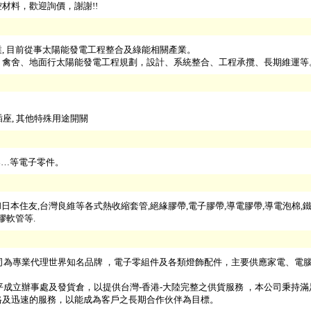
材料，歡迎詢價，謝謝!!
, 目前從事太陽能發電工程整合及綠能相關產業。
、禽舍、地面行太陽能發電工程規劃，設計、系統整合、工程承攬、長期維運等
插座, 其他特殊用途開關
接器…等電子零件。
m和日本住友,台灣良維等各式熱收縮套管,絕緣膠帶,電子膠帶,導電膠帶,導電泡棉,
膠軟管等.
公司為專業代理世界知名品牌 ，電子零組件及各類燈飾配件，主要供應家電、電
常平成立辦事處及發貨倉，以提供台灣-香港-大陸完整之供貨服務 ，本公司秉持
格及迅速的服務，以能成為客戶之長期合作伙伴為目標。