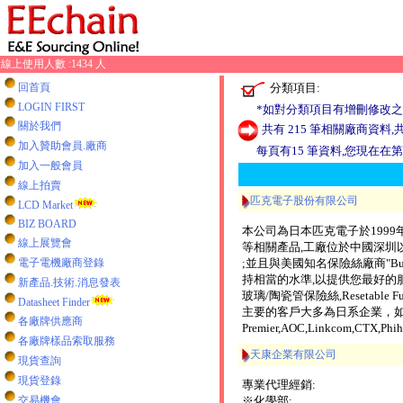
線上使用人數 :1434 人
分類項目:
回首頁
LOGIN FIRST
*如對分類項目有增刪修改之
關於我們
共有 215 筆相關廠商資料,共
加入贊助會員.廠商
每頁有15 筆資料,您現在在第 3
加入一般會員
線上拍賣
匹克電子股份有限公司
LCD Market
BIZ BOARD
本公司為日本匹克電子於1999
線上展覽會
等相關產品,工廠位於中國深圳
電子電機廠商登錄
;並且與美國知名保險絲廠商"B
持相當的水準,以提供您最好的服務;另代
新產品.技術.消息發表
玻璃/陶瓷管保險絲,Resetable
Datasheet Finder
主要的客戶大多為日系企業，如：Pa
各廠牌供應商
Premier,AOC,Linkcom,CTX
各廠牌樣品索取服務
天康企業有限公司
現貨查詢
現貨登錄
專業代理經銷:
交易機會
※化學部: