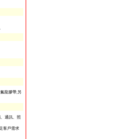
。
鐵氟龍膠帶,另
腦、通訊、照
滿足客戶需求