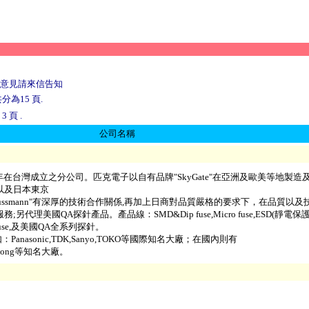
意見請來信告知
分為15 頁.
 頁 .
公司名稱
年在台灣成立之分公司。匹克電子以自有品牌"SkyGate"在亞洲及歐美等地製造
以及日本東京
ussmann"有深厚的技術合作關係,再加上日商對品質嚴格的要求下，在品質以
理美國QA探針產品。產品線：SMD&Dip fuse,Micro fuse,ESD(靜電保護裝
 Fuse,及美國QA全系列探針。
nasonic,TDK,Sanyo,TOKO等國際知名大廠；在國內則有
,Phihong等知名大廠。