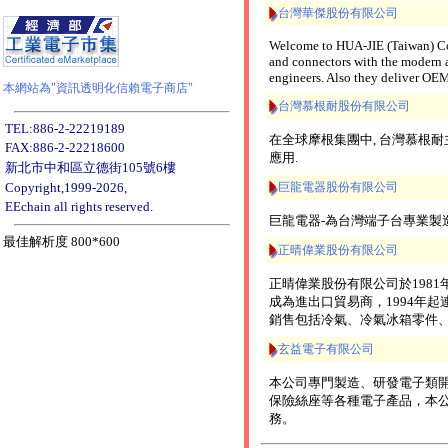
台灣華傑股份有限公司
Welcome to HUA-JIE (Taiwan) Corp
and connectors with the modern 
engineers. Also they deliver OEM
本網站為"資訊透明化信賴電子商店"
台灣慕根耐股份有限公司
TEL:886-2-22219189
在全球摩根集團中, 台灣慕根
FAX:886-2-22218600
應用.
新北市中和區立德街105號6樓
巨龍電器股份有限公司
Copyright,1999-2026,
EEchain all rights reserved.
巨龍電器-為台灣端子台專業製造
最佳解析度 800*600
正晴偉業股份有限公司
正晴偉業股份有限公司於198
成為進出口貿易商，1994年
銷售包括冷氣、冷氣冰箱零件
玄益電子有限公司
本公司專門製造、研發電子類開
保險絲座等各種電子產品，本
務。