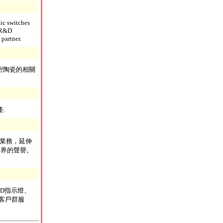
ic switches
e R&D
partner.
密陶瓷的相關
.
展業務，延伸
業界的聲譽。
D指示燈、
客戶群服