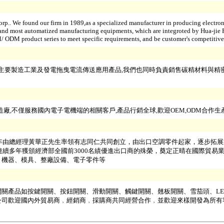
.. We found our firm in 1989,as a specialized manufacturer in producing electron
and most automatized manufacturing equipments, which are integroted by Hua-ji
/ ODM product series to meet specific requirements, and be customer's competitive 
耐主要製造工業及發電拖曳電流傳送應用產品,我們也同時負責銷售碳精材料與精
廠,不僅服務國內電子電機端的相關客戶,產品行銷全球,歡迎OEM,ODM合作生產
1年由總經理黃華正先生率領有志同仁共同創立，由出口空調零件起家，逐步拓
起連續多年獲頒經濟部全國前3000名績優進出口商的殊榮，奠定正晴在國際貿易
、機器、模具、整廠設備、電子零件等
關產品如按鍵開關、按鈕開關、滑動開關、觸鍵開關、翹板開關、雪茄頭、LE
公司歡迎國內外貿易商﹐經銷商﹐採購商共同經營合作﹐並歡迎來樣開發為所有