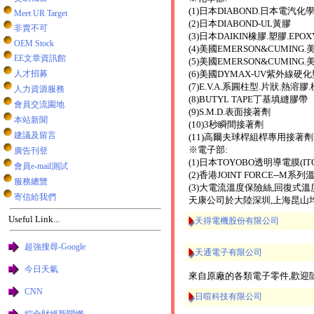
(1)日本DIABOND.日本電汽化
Meet UR Target
(2)日本DIABOND-UL黃膠
非賣不可
(3)日本DAIKIN橡膠.塑膠.EPO
OEM Stock
(4)美國EMERSON&CUMING
EE文章資訊館
(5)美國EMERSON&CUMIN
人才招募
(6)美國DYMAX-UV紫外線硬
(7)E.V.A.系圓柱型.片狀.熱溶膠.
人力資源服務
(8)BUTYL TAPE丁基填縫膠帶
會員交流園地
(9)S.M.D.表面接著劑
本站新聞
(10)3秒瞬間接著劑
建議及留言
(11)高爾夫球桿組桿專用接著
※電子部:
廣告刊登
(1)日本TOYOBO透明導電膜(IT
會員e-mail測試
(2)香港JOINT FORCE--
服務總覽
(3)大電流溫度保險絲,回復式
寄信給我們
天康公司於大陸深圳,上海昆山
Useful Link...
天得電機股份有限公司
超強搜尋-Google
天通電子有限公司
今日天氣
來自原廠的各類電子零件,歡迎
CNN
日暄科技有限公司
綜合財經新聞網