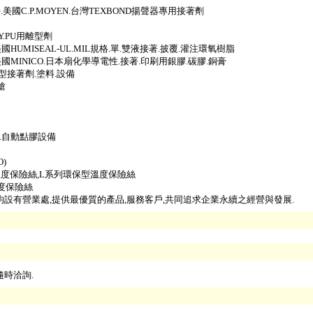
學.美國C.P.MOYEN.台灣TEXBOND揚聲器專用接著劑
XY.PU用離型劑
.美國HUMISEAL-UL.MIL規格.單.雙液接著.披覆.灌注環氧樹脂
G.美國MINICO.日本扇化學導電性.接著.印刷用銀膠.碳膠.銅膏
化型接著劑.塗料.設備
槍
劑.自動點膠設備
O)
M系列溫度保險絲,L系列環保型溫度保險絲
溫度保險絲
均設有營業處,提供最優質的產品,服務客戶,共同追求企業永續之經營與發展.
隨時洽詢.